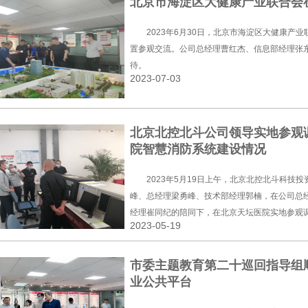
北京市海淀区大健康产业联合会
2023年6月30日，北京市海淀区大健康产
置参观交流。公司总经理曹红杰、信息部经理张
待。
2023-07-03
北京北控北斗公司领导实地参观
院智慧消防系统建设情况
2023年5月19日上午，北京北控北斗科技
峰、总经理梁勇峰、技术部经理郭楠，在公司总
经理崔同纪的陪同下，在北京天坛医院实地参观
2023-05-19
统建设情况，北京天坛医院信息中心张萌老师、
慧消防系统使用情况进行了详细介绍。
市委主题教育第二十巡回指导组
业公共平台