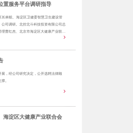
位置服务平台调研指导
副区长林航、海淀区卫健委智慧卫生建设管
）公司调研。北控北斗科技投资有限公司总
经理曹红杰、北京市海淀区大健康产业联合
秘书长包曙光等参加座谈交流。
告
开展，经公司研究决定，公开选聘法律顾
支撑。
、海淀区大健康产业联合会