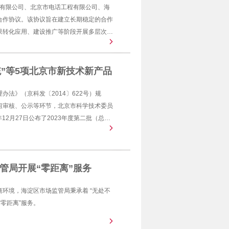
京）有限公司、北京市电话工程有限公司、海
合作协议。该协议旨在建立长期稳定的合作
果转化应用、建设推广等阶段开展多层次、
用新业态业务，促进数字经济发展，实现互
”等5项北京市新技术新产品
法》（京科发〔2014〕622号）规
组审核、公示等环节，北京市科学技术委员
12月27日公布了2023年度第二批（总第
监管局开展“零距离”服务
环境，海淀区市场监管局秉承着 “无处不
零距离”服务。