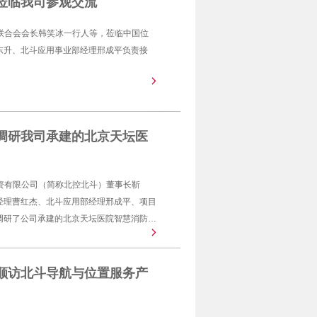
莅临我司参观交流
业联合会会长韩笑冰一行人等，莅临中国位
东升、北斗应用事业部经理邢成平负责接
调研我司承建的北京天坛医
投资有限公司（简称北控北斗）董事长靳
经理曹红杰、北斗应用部经理邢成平、项目
调研了公司承建的北京天坛医院智慧消防系
保卫处刘彦雄老师对传统消防工作流程和智
顺访北斗导航与位置服务产