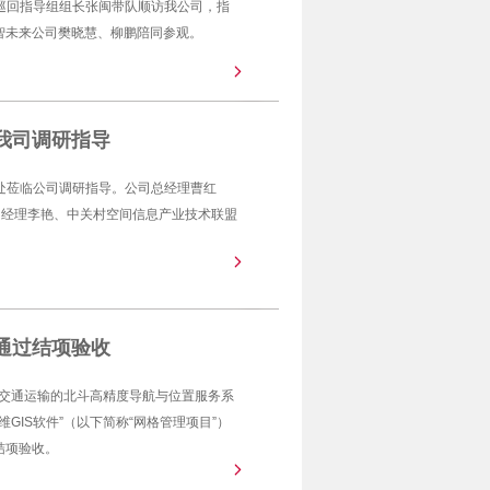
十巡回指导组组长张闽带队顺访我公司，指
智未来公司樊晓慧、柳鹏陪同参观。
我司调研指导
设处莅临公司调研指导。公司总经理曹红
门经理李艳、中关村空间信息产业技术联盟
利通过结项验收
面向交通运输的北斗高精度导航与位置服务系
维GIS软件”（以下简称“网格管理项目”）
结项验收。